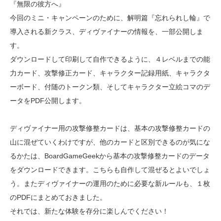
『無限の彼方へ』
今回のミニ・キャンペーンのために、解明篇『忘れられし輪』で
導入される新クラス、ディヴァイナーの情報を、一部公開しま
す。
ダウンロードして印刷して自作できるように、４レベルまでの能
力カード、攻撃修正カード、キャラクター記録用紙、キャラクタ
ーボード、付随のトークン類、そしてキャラクター立絵コマのデ
ータをPDF公開します。
ディヴァイナー用の攻撃修整カードは、基本の攻撃修整カードの
山に混ぜていくわけですが、他のカードと区別できるのが気にな
るかたは、BoardGameGeekから基本の攻撃修整カードのデータ
をダウンロードできます。こちらも自作して混ぜるとよいでしょ
う。またディヴァイナーの運用のために必要な新ルールも、１枚
のPDFにまとめておきました。
それでは、新たな体験を存分に楽しんでください！