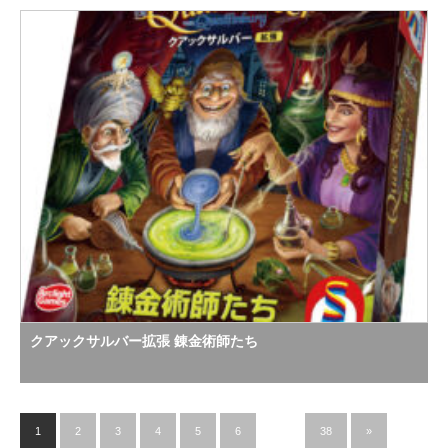
クアックサルバー拡張 錬金術師たち
1
2
3
4
5
6
…
38
»