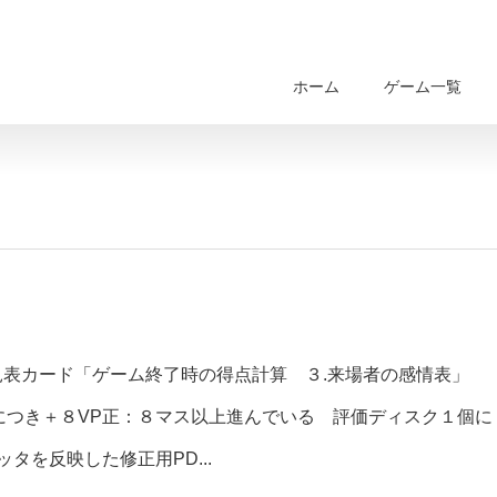
ホーム
ゲーム一覧
●早見表カード「ゲーム終了時の得点計算 ３.来場者の感情表」
につき＋８VP正：８マス以上進んでいる 評価ディスク１個に
タを反映した修正用PD...