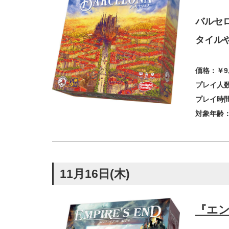
バルセ
タイル
価格：￥9
プレイ人数
プレイ時間
対象年齢：
11月16日(木)
『エ