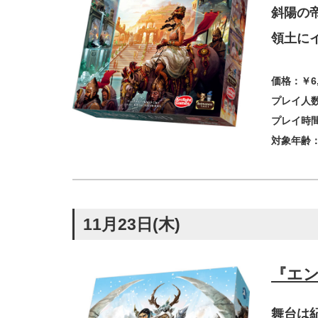
斜陽の
領土に
価格：￥6
プレイ人数
プレイ時間
対象年齢：
11月23日(木)
『エ
舞台は