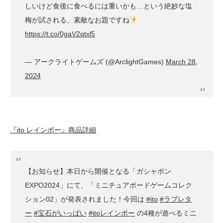
しいけど食後に食べるには重いかも…という絶妙な塩
梅が試される、素敵なお題ですね
https://t.co/0gaV2qtxl5
— アークライトゲームズ (@ArclightGames)
March 28,
2024
『ito レインボー』商品詳細
【お知らせ】本日から開催となる「ガシャポン
EXPO2024」にて、「ミニチュアボードゲームコレク
ション02」が発表されました！今回は
#ito
#ラブレタ
ー
#宝石がいっぱい
#itoレインボー
の4種が遊べるミニ