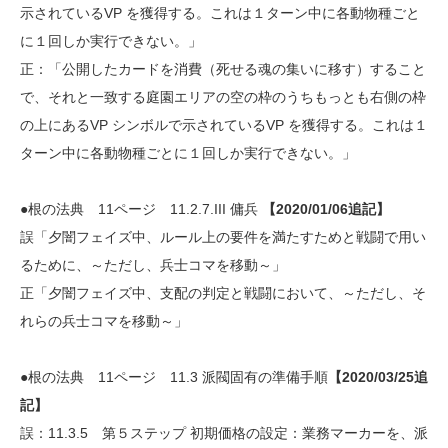
示されているVP を獲得する。これは１ターン中に各動物種ごと
に１回しか実行できない。」
正：「公開したカードを消費（死せる魂の集いに移す）すること
で、それと一致する庭園エリアの空の枠のうちもっとも右側の枠
の上にあるVP シンボルで示されているVP を獲得する。これは１
ターン中に各動物種ごとに１回しか実行できない。」
●根の法典 11ページ 11.2.7.III 傭兵
【2020/01/06追記】
誤「夕闇フェイズ中、ルール上の要件を満たすためと戦闘で用い
るために、～ただし、兵士コマを移動～」
正「夕闇フェイズ中、支配の判定と戦闘において、～ただし、そ
れらの兵士コマを移動～」
●根の法典 11ページ 11.3 派閥固有の準備手順
【2020/03/25追
記】
誤：11.3.5 第５ステップ 初期価格の設定：業務マーカーを、派