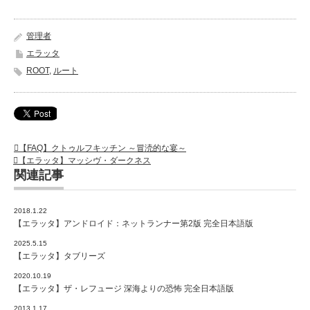
管理者
エラッタ
ROOT
,
ルート
【FAQ】クトゥルフキッチン ～冒涜的な宴～
【エラッタ】マッシヴ・ダークネス
関連記事
2018.1.22
【エラッタ】アンドロイド：ネットランナー第2版 完全日本語版
2025.5.15
【エラッタ】タブリーズ
2020.10.19
【エラッタ】ザ・レフュージ 深海よりの恐怖 完全日本語版
2013.1.17