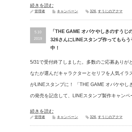
続きを読む
管理者
キャンペーン
326
,
すうじのアクマ
「THE GAME オバケやしきのすう
5.10
2019
326さんにLINEスタンプ作ってもら
中！
5/31で受付終了しました。多数のご応募ありが
なたが選んだキャラクターとセリフを人気イラス
がLINEスタンプに！ 「THE GAME オバケ
の発売を記念して、LINEスタンプ製作キャン
続きを読む
管理者
キャンペーン
326
,
すうじのアクマ