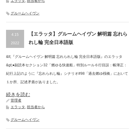
エラッタ
,
担当者から
グルームヘイヴン
【エラッタ】グルームヘイヴン 解明篇 忘れら
4.15
れし輪 完全日本語版
2022
&lt;『グルームヘイヴン 解明篇 忘れられし輪 完全日本語版』のエラッタ
&gt;●副読本セクション32「燃ゆる快速船」特別ルール６行目誤：帳簿正：
紀行上記のように『忘れられし輪』シナリオ#98「過去燃ゆ桟橋」において
１か所、記述矛盾がありました。
続きを読む
管理者
エラッタ
,
担当者から
グルームヘイヴン