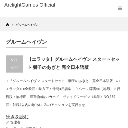
Home
グルームヘイヴン
グルームヘイヴン
【エラッタ】グルームヘイヴン スタートセッ
5.17
ト 獅子のあぎと 完全日本語版
2022
＜『グルームヘイヴン スタートセット 獅子のあぎと 完全日本語版』の
エラッタ＞●全般誤：味方正：仲間●用語集 ９ページ 障害物（地形）２行
目誤：物標正：障害物●能力カード ヴォイドワーデン《垂訓》NO,161
誤：射程4以内の敵1体に次のアクションを実行させ...
続きを読む
管理者