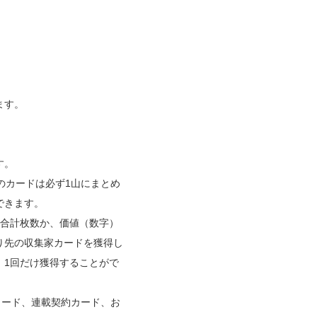
ます。
す。
のカードは必ず1山にまとめ
できます。
の合計枚数か、価値（数字）
り先の収集家カードを獲得し
、1回だけ獲得することがで
カード、連載契約カード、お