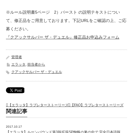
※ルール説明書5ページ 2）バースト の説明テキストについ
て、修正品をご用意しております。下記URLをご確認の上、ご応
募ください。
『クアックサルバー ザ・デュエル』修正品お申込みフォーム
管理者
エラッタ
,
担当者から
クアックサルバー ザ・デュエル
【エラッタ】ラブレターストーリーズ
【FAQ】ラブレターストーリーズ
関連記事
2017.10.17
【エラッタ】ルーンバウンド第3版拡張SP蜘蛛の巣の中で 完全日本語版