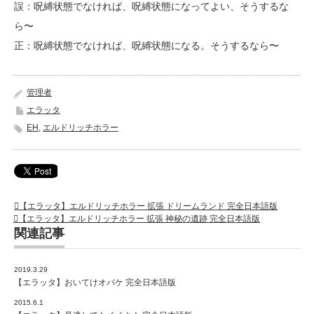
誤：呪縛状態でなければ、呪縛状態になってよい、そうするな
ら〜
正：呪縛状態でなければ、呪縛状態になる。そうするなら〜
管理者
エラッタ
EH
,
エルドリッチホラー
【エラッタ】エルドリッチホラー 拡張 ドリームランド 完全日本語版
【エラッタ】エルドリッチホラー 拡張 神秘の遺跡 完全日本語版
関連記事
2019.3.29
【エラッタ】おいてけオバケ 完全日本語版
2015.6.1