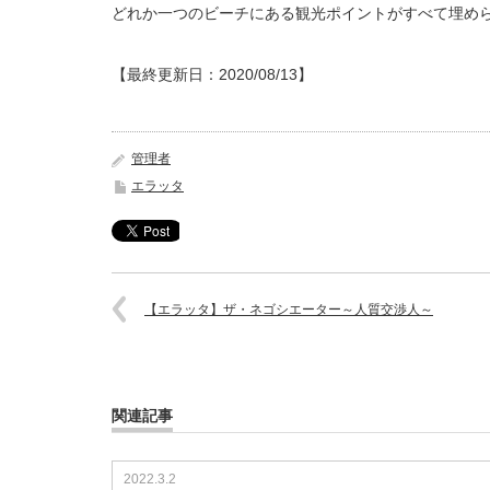
どれか一つのビーチにある観光ポイントがすべて埋め
【最終更新日：2020/08/13】
管理者
エラッタ
【エラッタ】ザ・ネゴシエーター～人質交渉人～
関連記事
2022.3.2