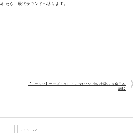
られたら、最終ラウンドへ移ります。
【エラッタ】オーズトラリア ～大いなる南の大陸～ 完全日本
語版
2018.1.22