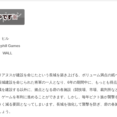
・ヒル
ll Games
 WALL
アヌスが建設を命じたという長城を築き上げる、ボリューム満点の紙
城建設を命じられた将軍の一人となり、6年の期間中に、もっとも得点
城を建設する以外に、拠点となる砦の各施設（闘技場、市場、裁判所な
、ゲームを有利に進めることができます。しかし、毎年ピクト族が襲撃
きく減る要因となってしまいます。長城を強化して襲撃を防ぎ、砦の各
しょう。