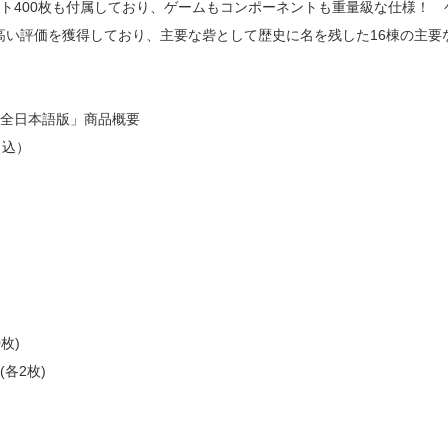
ト400枚も付属しており、ゲームもコンポーネントも重量級な仕様！ 
高い評価を獲得しており、主要な砦として歴史に名を残した16棟の主要
。
完全日本語版」商品概要
％込）
枚)
各2枚)