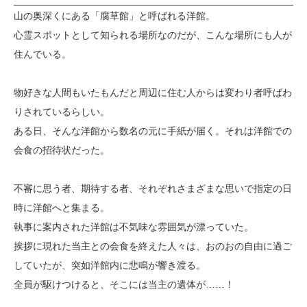
山の奥深くにある「腐草館」と呼ばれる洋館。
心霊スポットとして知られる場所なのだが、こんな場所にも人が
住んでいる。
物好きな人間もいたもんだと周辺に住む人からは変わり者呼ばわ
りされているらしい。
ある日、そんな洋館から数名の元に手紙が届く。それは洋館での
会食の招待状だった。
不審に思う者、期待する者、それぞれさまざまな思いで指定の日
時に洋館へと集まる。
執事に案内された洋館は不気味な雰囲気が漂っていた。
挨拶に現れた当主との会食を終えた人々は、おのおの自由に過ご
していたが、突如洋館内に悲鳴が響き渡る。
全員が駆けつけると、そこには当主の遺体が……！