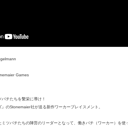
elmann
aier Games
ツバチたちを繫栄に導け！
のStonemaier社が送る新作ワーカープレイスメント。
たミツバチたちの陣営のリーダーとなって、働きバチ（ワーカー）を使