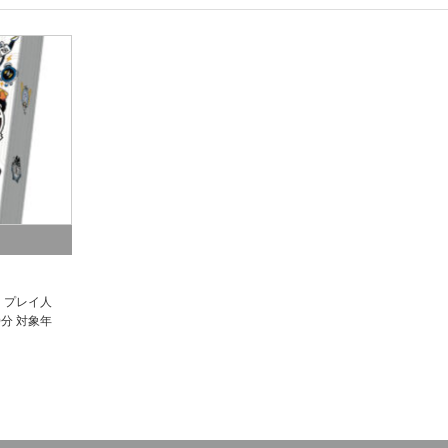
） プレイ人
0分 対象年