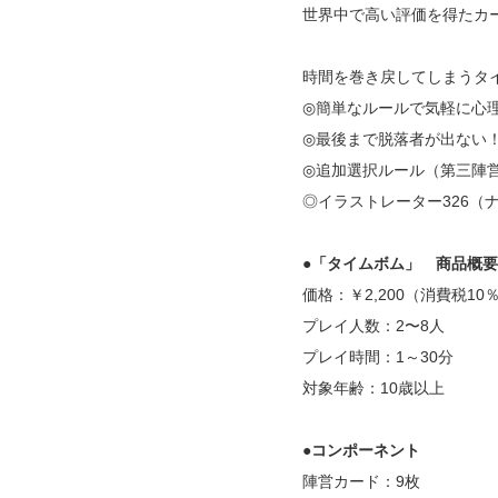
世界中で高い評価を得たカ
時間を巻き戻してしまうタ
◎簡単なルールで気軽に心
◎最後まで脱落者が出ない
◎追加選択ルール（第三陣
◎イラストレーター326
●「タイムボム」 商品概要
価格：￥2,200（消費税10
プレイ人数：2〜8人
プレイ時間：1～30分
対象年齢：10歳以上
●コンポーネント
陣営カード：9枚