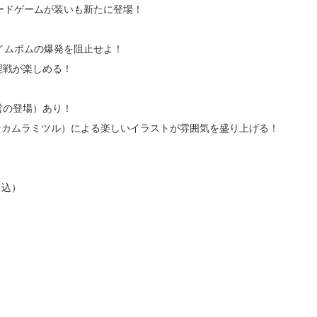
ードゲームが装いも新たに登場！
イムボムの爆発を阻止せよ！
理戦が楽しめる！
！
営の登場）あり！
（ナカムラミツル）による楽しいイラストが雰囲気を盛り上げる！
％込）