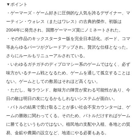
▼ポイント
・ゲーマーズ・ゲーム好きに圧倒的な人気を誇るデザイナー、マ
ーティン・ウォレス（またはワレス）の古典的傑作。初版は
2004年に発売され、国際ゲーマーズ賞にノミネートされた。
・その作品のキックスターター版を完全日本語化。ボード、コマ
等あらゆるパーツがグレードアップされ、贅沢な仕様となった。
さらにルールもリニューアルされている。
・いわゆるガチガチのディプロマシー系のゲームではなく、必ず
味方がいるチーム戦となるため、ゲームを通して孤立することは
ない。ゲームとしての敷居はそれほど高くない。
・ただし、毎ラウンド、敵味方の陣営が変わる可能性があり、今
日の敵は明日の友になるかもしれないシステムが面白い。
・バトルの結果で受け取ることが多い社会不安カウンターは、ゲ
ームの勝敗に関わってくる。そのため、バトルだけすればゲーム
に勝てるというものではない。植民地の支配や入植、各地との貿
易、金鉱や農園の設立など、地道にやる必要もある。