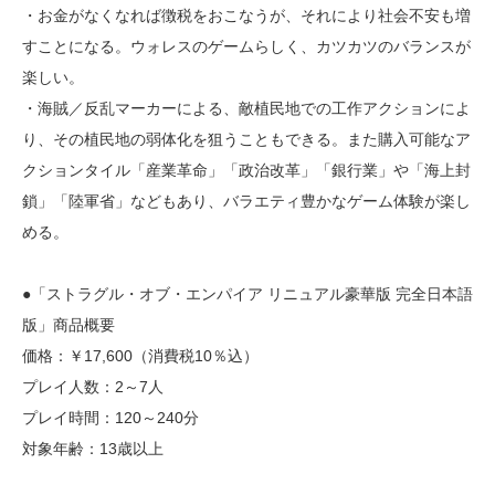
・お金がなくなれば徴税をおこなうが、それにより社会不安も増
すことになる。ウォレスのゲームらしく、カツカツのバランスが
楽しい。
・海賊／反乱マーカーによる、敵植民地での工作アクションによ
り、その植民地の弱体化を狙うこともできる。また購入可能なア
クションタイル「産業革命」「政治改革」「銀行業」や「海上封
鎖」「陸軍省」などもあり、バラエティ豊かなゲーム体験が楽し
める。
●「ストラグル・オブ・エンパイア リニュアル豪華版 完全日本語
版」商品概要
価格：￥17,600（消費税10％込）
プレイ人数：2～7人
プレイ時間：120～240分
対象年齢：13歳以上