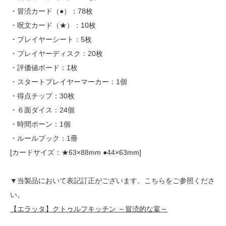
・冒涜カード（●）：78枚
・呪文カード（★）：10枚
・プレイヤーシート：5枚
・プレイヤーディスク：20枚
・評価値ボード：1枚
・スタートプレイヤーマーカー：1個
・得点チップ：30枚
・６面ダイス：24個
・時間ポーン：1個
・ルールブック：1冊
[カードサイズ：★63×88mm ●44×63mm]
▼当製品において表記訂正がございます。こちらをご参照くださ
い。
【エラッタ】クトゥルフキッチン ～冒涜的な宴～