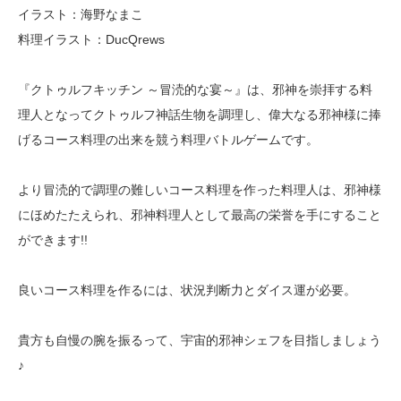
イラスト：海野なまこ
料理イラスト：DucQrews
『クトゥルフキッチン ～冒涜的な宴～』は、邪神を崇拝する料
理人となってクトゥルフ神話生物を調理し、偉大なる邪神様に捧
げるコース料理の出来を競う料理バトルゲームです。
より冒涜的で調理の難しいコース料理を作った料理人は、邪神様
にほめたたえられ、邪神料理人として最高の栄誉を手にすること
ができます!!
良いコース料理を作るには、状況判断力とダイス運が必要。
貴方も自慢の腕を振るって、宇宙的邪神シェフを目指しましょう
♪